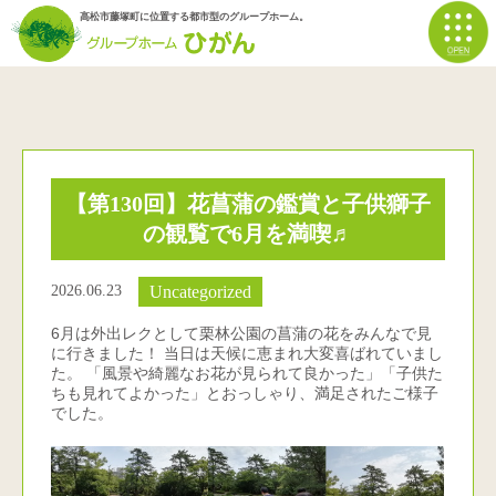
高松市藤塚町に位置する都市型のグループホーム。
【第130回】花菖蒲の鑑賞と子供獅子
の観覧で6月を満喫♬
2026.06.23
Uncategorized
6月は外出レクとして栗林公園の菖蒲の花をみんなで見
に行きました！ 当日は天候に恵まれ大変喜ばれていまし
た。 「風景や綺麗なお花が見られて良かった」「子供た
ちも見れてよかった」とおっしゃり、満足されたご様子
でした。