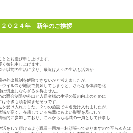
回】２０２４年 新年のご挨拶
ことと
お慶び申し上げます。
厚く御礼申し上げます。
ロナ以前の生活に戻り、最近は人々の生活も活気が
限や外出規制を解除できないかと考えましたが、
ナウイルスが施設で蔓延してしまうと、さらなる体調悪化
除は慎重にならざるを得ません。
めの面会制限や外出と入居者様の生活の質の向上のために
には今後も頭を悩ませそうです。
を受け入れました。２つの施設で４名受け入れましたが、
意識が高く、在籍している先輩にもよい影響を及ぼして
積極的に参加しており、これからも地域の一員として仕事も
。
活をして頂けるよう職員一同精一杯頑張って参りますので至らぬ点は