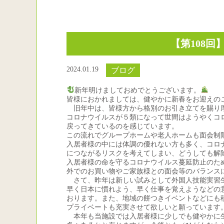
【第108
2024.01.19
ブログ
新年明けましておめでとうございます。
皆様におかれましては、健やかに新春をお迎えの
旧年中は、皆様方から格別のお引き立てを賜り
コロナウイルスが５類になって世間はようやくコ
戻ってきているのを感じています。
この流れでグループホームや老人ホームも面会制
入居者様の中には体調の優れない方も多く、コロ
につながるリスクを考えてしまい、どうしても解
入居者様の命を守るコロナウイルス蔓延防止のた
外でのお買い物やご家族様との面会等のバランス
さて、昨年は新しい試みとして外国人技能実習生
早く日本に慣れよう、早く仕事を覚えようなどの
おります。また、地域の餅つきイベントなどにも
プライベートも充実させて欲しいと願っています
本年も当施設では入居者様に少しでも健やかに生