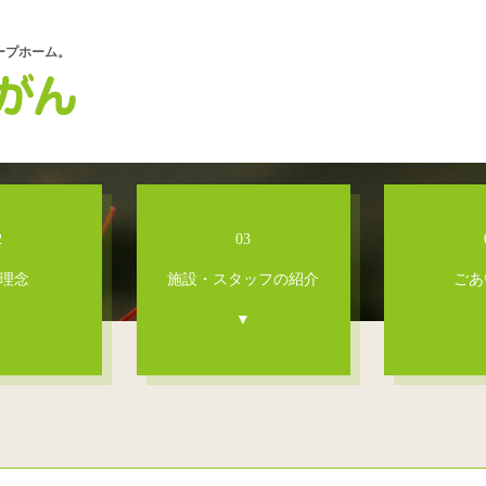
ープホーム。
2
03
の理念
施設・スタッフの紹介
ごあ
▼
▼