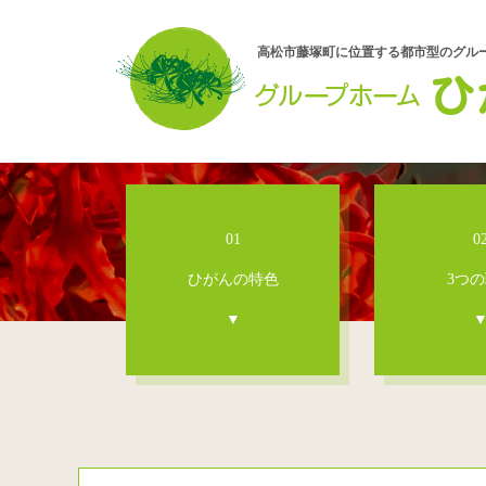
高松市藤塚町に位置する都市型のグル
01
0
ひがんの特色
3つ
▼