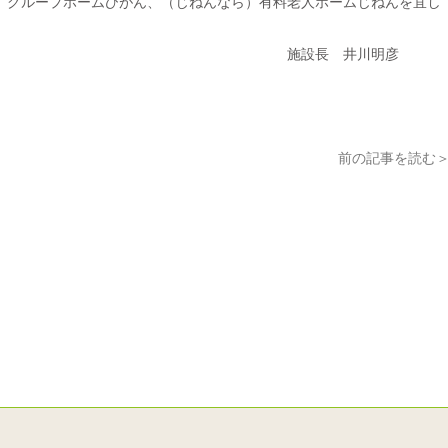
）グループホームひがん、（じねんなら）有料老人ホームじねんを宜し
 井川明彦
前の記事を読む