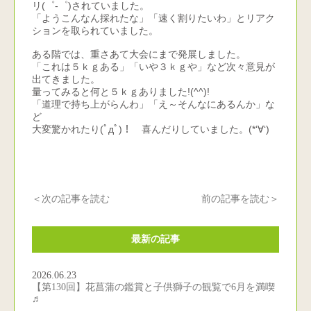
リ(゜-゜)されていました。
「ようこんなん採れたな」「速く割りたいわ」とリアク
ションを取られていました。
ある階では、重さあて大会にまで発展しました。
「これは５ｋｇある」「いや３ｋｇや」など次々意見が
出てきました。
量ってみると何と５ｋｇありました!(^^)!
「道理で持ち上がらんわ」「え～そんなにあるんか」な
ど
大変驚かれたり(ﾟдﾟ)！ 喜んだりしていました。(*‘∀‘)
＜次の記事を読む
前の記事を読む＞
最新の記事
2026.06.23
【第130回】花菖蒲の鑑賞と子供獅子の観覧で6月を満喫
♬