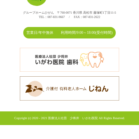
グループホームひがん 〒760-0071 香川県 高松市 藤塚町1丁目11-5
TEL：087-831-9667 / FAX：087-831-2622
営業日/年中無休 利用時間/9:00～18:00(受付時間)
Copyright (c) 2020 - 2021 医療法人社団 少将井 いがわ医院 All Rights Reserved.